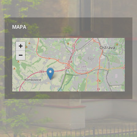
MAPA
Leaflet
| ©
OpenStreetMap.org
přispěvatelé
+
−