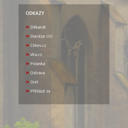
ODKAZY
Děkanát
Diecéze OO
Církev.cz
Víra.cz
Polanka
Ostrava
Orel
Přihlásit se